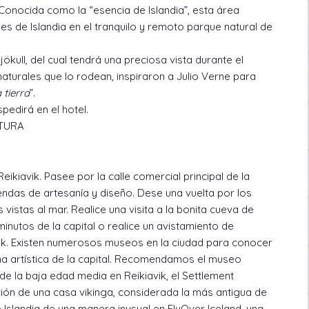
Conocida como la “esencia de Islandia”, esta área
es de Islandia en el tranquilo y remoto parque natural de
ökull, del cual tendrá una preciosa vista durante el
 naturales que lo rodean, inspiraron a Julio Verne para
 tierra
”.
pedirá en el hotel.
ATURA
eikiavik. Pasee por la calle comercial principal de la
iendas de artesanía y diseño. Dese una vuelta por los
 vistas al mar. Realice una visita a la bonita cueva de
minutos de la capital o realice un avistamiento de
vik. Existen numerosos museos en la ciudad para conocer
na artística de la capital. Recomendamos el museo
e la baja edad media en Reikiavik, el Settlement
ón de una casa vikinga, considerada la más antigua de
 Islandia de una manera inusual en FlyOver Iceland, una