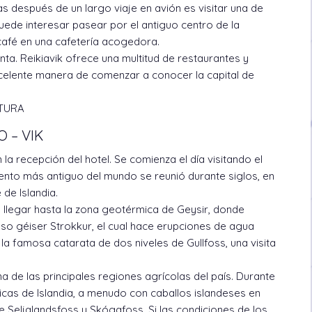
as después de un largo viaje en avión es visitar una de
uede interesar pasear por el antiguo centro de la
 café en una cafetería acogedora.
nta. Reikiavik ofrece una multitud de restaurantes y
xcelente manera de comenzar a conocer la capital de
ATURA
O – VIK
la recepción del hotel. Se comienza el día visitando el
mento más antiguo del mundo se reunió durante siglos, en
 de Islandia.
 llegar hasta la zona geotérmica de Geysir, donde
so géiser Strokkur, el cual hace erupciones de agua
a la famosa catarata de dos niveles de Gullfoss, una visita
una de las principales regiones agrícolas del país. Durante
icas de Islandia, a menudo con caballos islandeses en
 Seljalandsfoss y Skógafoss. Si las condiciones de los