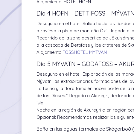
Alojamiento:
HOTEL HÖFN
Día 4 HÖFN – DETTIFOSS – MÝVAT
Desayuno en el hotel. Salida hacia los fiordos 
atraviesa la pista de montaña Öxi. Llegada a la
Recorrido de la zona desértica de Jökulsársheið
a la cascada de Dettifoss y los cráteres de Skú
Alojamiento:
FOSSHOTEL MYTVAN
Día 5 MÝVATN – GOÐAFOSS – AKU
Desayuno en el hotel. Exploración de las marav
Mývatn: las extraordinarias formaciones de l
La fauna y la flora también hacen parte de la 
de los Dioses.” Llegada a Akureyri, declarada c
isla.
Noche en la región de Akureyri o en región cer
Opcional:
Recomendamos realizar las siguiente
Baño en las aguas termales de Skógarböð (