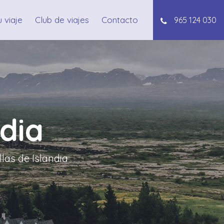
 viaje
Club de viajes
Contacto
965 124 030
ndia
las de Islandia