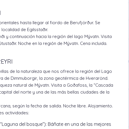
N
orientales hasta llegar al fiordo de Berufjörður. Se
 localidad de Egilsstaðir.
i y continuación hacia la región del lago Mývatn. Visita
tustaðir. Noche en la región de Mývatn. Cena incluida.
REYRI
illas de la naturaleza que nos ofrece la región del Lago
ava de Dimmuborgir, la zona geotérmica de Hverarönd.
riqueza natural de Mývatn. Visita a Goðafoss, la “Cascada
apital del norte y una de las más bellas ciudades de la
cana, según la fecha de salida. Noche libre. Alojamiento.
s actividades:
“Laguna del bosque”): Báñate en una de las mejores