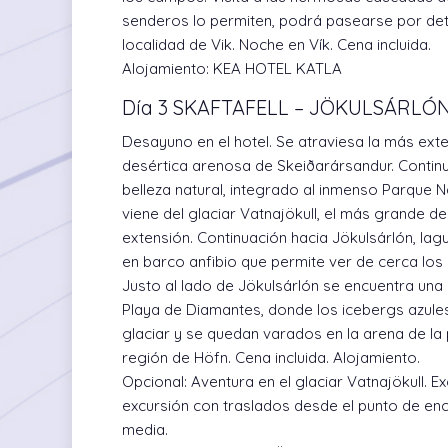
senderos lo permiten, podrá pasearse por detr
localidad de Vik. Noche en Vík. Cena incluida.
Alojamiento:
KEA HOTEL KATLA
Día 3 SKAFTAFELL – JÖKULSÁRLÓ
Desayuno en el hotel. Se atraviesa la más exte
desértica arenosa de Skeiðarársandur. Continua
belleza natural, integrado al inmenso Parque 
viene del glaciar Vatnajökull, el más grande d
extensión. Continuación hacia Jökulsárlón, lag
en barco anfibio que permite ver de cerca los
Justo al lado de Jökulsárlón se encuentra un
Playa de Diamantes, donde los icebergs azule
glaciar y se quedan varados en la arena de la 
región de Höfn. Cena incluida. Alojamiento.
Opcional:
Aventura en el glaciar Vatnajökull. Exc
excursión con traslados desde el punto de encu
media.