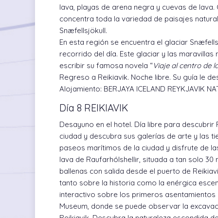
lava, playas de arena negra y cuevas de lava. 
concentra toda la variedad de paisajes natural
Snæfellsjökull.
En esta región se encuentra el glaciar Snæfellsj
recorrido del día. Este glaciar y las maravillas
escribir su famosa novela “
Viaje al centro de la
Regreso a Reikiavik. Noche libre. Su guía le des
Alojamiento:
BERJAYA ICELAND REYKJAVIK N
Día 8 REIKIAVIK
Desayuno en el hotel. Día libre para descubrir R
ciudad y descubra sus galerías de arte y las t
paseos marítimos de la ciudad y disfrute de las
lava de Raufarhólshellir, situada a tan solo 30 
ballenas con salida desde el puerto de Reikia
tanto sobre la historia como la enérgica esce
interactivo sobre los primeros asentamientos d
Museum, donde se puede observar la excavaci
Reikiavik. Descubra la naturaleza escondida de