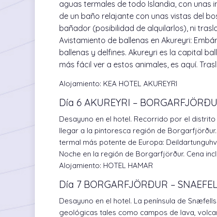
aguas termales de todo Islandia, con unas 
de un baño relajante con unas vistas del bos
bañador (posibilidad de alquilarlos), ni trasl
Avistamiento de ballenas en Akureyri: Embár
ballenas y delfines. Akureyri es la capital ba
más fácil ver a estos animales, es aquí. Tras
Alojamiento:
KEA HOTEL AKUREYRI
Día 6 AKUREYRI – BORGARFJÖRÐ
Desayuno en el hotel. Recorrido por el distrito
llegar a la pintoresca región de Borgarfjörður.
termal más potente de Europa: Deildartunguhv
Noche en la región de Borgarfjörður. Cena incl
Alojamiento:
HOTEL HAMAR
Día 7 BORGARFJÖRÐUR – SNAEFELL
Desayuno en el hotel. La península de Snæfell
geológicas tales como campos de lava, volca