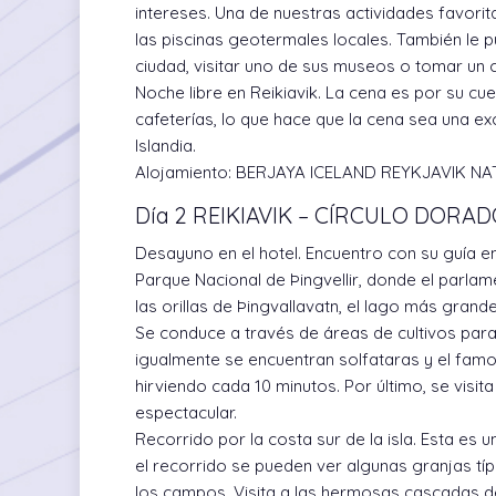
intereses. Una de nuestras actividades favorit
las piscinas geotermales locales. También le p
ciudad, visitar uno de sus museos o tomar un
Noche libre en Reikiavik. La cena es por su cue
cafeterías, lo que hace que la cena sea una e
Islandia.
Alojamiento:
BERJAYA ICELAND REYKJAVIK N
Día 2 REIKIAVIK – CÍRCULO DORAD
Desayuno en el hotel. Encuentro con su guía en 
Parque Nacional de Þingvellir, donde el parla
las orillas de Þingvallavatn, el lago más grande
Se conduce a través de áreas de cultivos para
igualmente se encuentran solfataras y el famo
hirviendo cada 10 minutos. Por último, se visit
espectacular.
Recorrido por la costa sur de la isla. Esta es 
el recorrido se pueden ver algunas granjas típ
los campos. Visita a las hermosas cascadas de