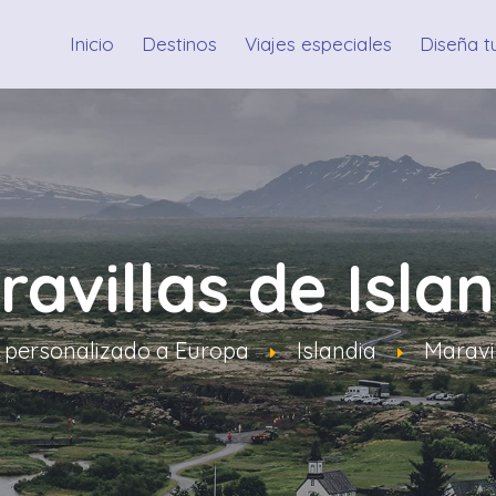
Inicio
Destinos
Viajes especiales
Diseña tu
avillas de Isla
e personalizado a Europa
Islandia
Maravil