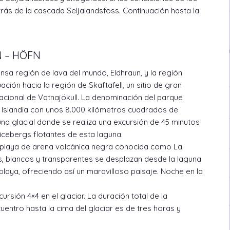
ás de la cascada Seljalandsfoss. Continuación hasta la
N – HÖFN
nsa región de lava del mundo, Eldhraun, y la región
ción hacia la región de Skaftafell, un sitio de gran
Nacional de Vatnajökull. La denominación del parque
e Islandia con unos 8.000 kilómetros cuadrados de
una glacial donde se realiza una excursión de 45 minutos
 icebergs flotantes de esta laguna.
a playa de arena volcánica negra conocida como La
s, blancos y transparentes se desplazan desde la laguna
playa, ofreciendo así un maravilloso paisaje. Noche en la
ursión 4×4 en el glaciar. La duración total de la
entro hasta la cima del glaciar es de tres horas y