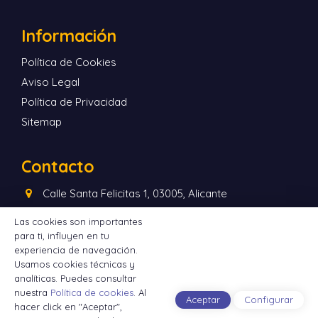
Información
Política de Cookies
Aviso Legal
Política de Privacidad
Sitemap
Contacto
Calle Santa Felicitas 1, 03005, Alicante
965124030
Las cookies son importantes
correo@latitudceroviajes.com
para ti, influyen en tu
experiencia de navegación.
L-V 10:00-14:00 y 17:30-20:00
Usamos cookies técnicas y
analíticas. Puedes consultar
nuestra
Política de cookies
. Al
Aceptar
Configurar
hacer click en "Aceptar",