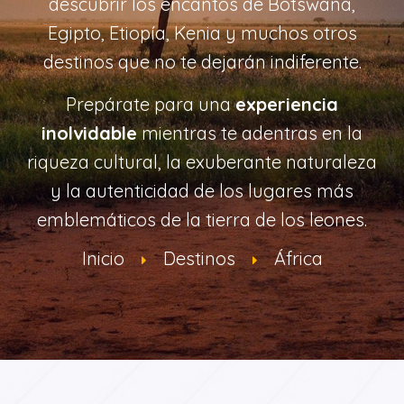
descubrir los encantos de Botswana,
Egipto, Etiopía, Kenia y muchos otros
destinos que no te dejarán indiferente.
Prepárate para una
experiencia
inolvidable
mientras te adentras en la
riqueza cultural, la exuberante naturaleza
y la autenticidad de los lugares más
emblemáticos de la tierra de los leones.
Inicio
Destinos
África