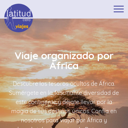
Viaje organizado por
África
Descubre los tesoros ocultos de África.
Sumérgete en la fascinante diversidad de
este continente y déjate llevar por la
magia de sus destinos únicos. Confía en
nosotros para viajar por África y